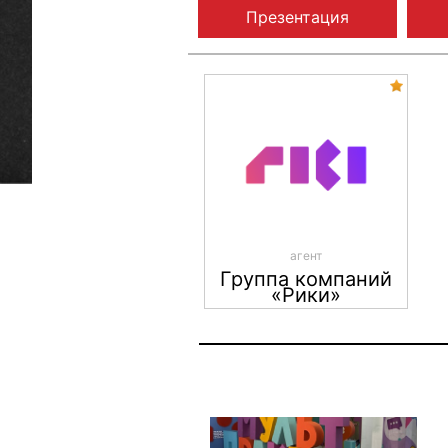
Презентация
агент
Группа компаний
«Рики»