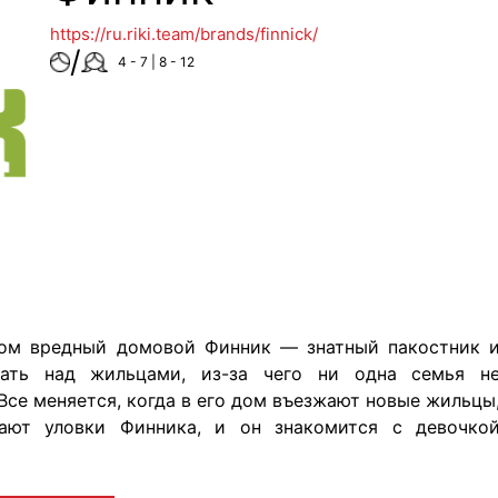
https://ru.riki.team/brands/finnick/
/
4 - 7 | 8 - 12
том вредный домовой Финник — знатный пакостник 
ать над жильцами, из-за чего ни одна семья н
Все меняется, когда в его дом въезжают новые жильцы
ают уловки Финника, и он знакомится с девочко