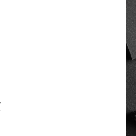
и
е
,
й