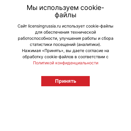
«Газпром-Медиа Холдинг») приняла
Мы используем cookie-
активное партнерское участие в
файлы
мероприятии, включая деловую и
лекционную программу.
Сайт licensingrussia.ru использует cookie-файлы
для обеспечения технической
#ПродвижениеБренда
работоспособности, улучшения работы и сбора
статистики посещений (аналитики).
Нажимая «Принять», вы даете согласие на
обработку cookie-файлов в соответствии с
Политикой конфиденциальности
© "Вестник лицензионного рынка",
licensingrussia.ru, 2009-2026 12+
Принять