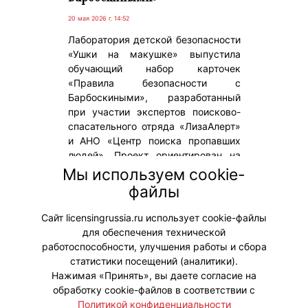
20 мая 2026 г. 14:52
Лаборатория детской безопасности
«Ушки на макушке» выпустила
обучающий набор карточек
«Правила безопасности с
Барбоскиными», разработанный
при участии экспертов поисково-
спасательного отряда «ЛизаАлерт»
и АНО «Центр поиска пропавших
людей». Проект ориентирован на
детей старшего дошкольного
Мы используем cookie-
возраста (3-6 лет) и направлен на
файлы
формирование базовых навыков
безопасного поведения.
Сайт licensingrussia.ru использует cookie-файлы
для обеспечения технической
#ПродвижениеБренда #Коллаборации
работоспособности, улучшения работы и сбора
статистики посещений (аналитики).
Нажимая «Принять», вы даете согласие на
обработку cookie-файлов в соответствии с
Политикой конфиденциальности