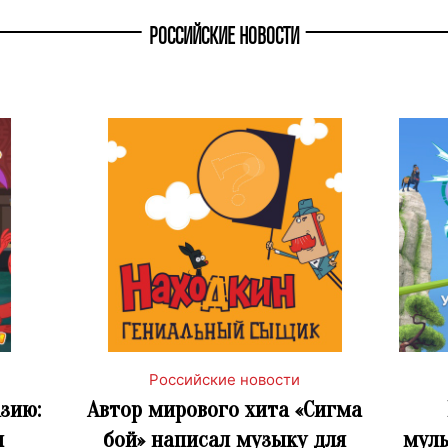
РОССИЙСКИЕ НОВОСТИ
Российские новости
зию:
Автор мирового хита «Сигма
л
бой» написал музыку для
муль