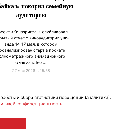
Байкал» покорил семейную
аудиторию
оект «Кинозритель» опубликовал
рытый отчет о киноаудитории уик-
энда 14-17 мая, в котором
роанализирован старт в прокате
олнометражного анимационного
фильма «Лео …
27 мая 2026 г. 15:36
ижениеБренда
 работы и сбора статистики посещений (аналитики).
итикой конфиденциальности
 12+