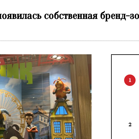
оявилась собственная бренд-зо
1
2