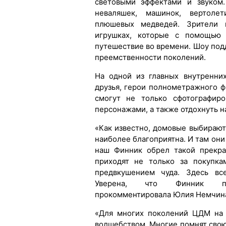
световыми эффектами и звуком
неваляшек, машинок, вертолети
плюшевых медведей. Зрители 
игрушках, которые с помощью 
путешествие во времени. Шоу под
преемственности поколений.
На одной из главных внутренни
друзья, герои полнометражного ф
смогут не только сфотографиро
персонажами, а также отдохнуть н
«Как известно, домовые выбирают
наиболее благоприятна. И там они
наш Финник обрел такой прекра
приходят не только за покупка
предвкушением чуда. Здесь все
Уверена, что Финник по
прокомментировала Юлия Немчина,
«Для многих поколений ЦДМ на 
волшебством. Многие помнят свою