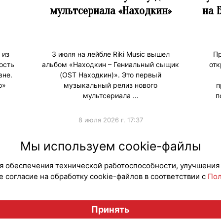
мультсериала «Находкин»
на 
 из
3 июля на лейбле Riki Music вышел
Пр
ость
альбом «Находкин – Гениальный сыщик
отк
вне.
(OST Находкин)». Это первый
о»
музыкальный релиз нового
п
мультсериала …
п
8 июля 2026 г. 17:37
#ПродвижениеБренда
#Продв
Мы используем cookie-файлы
для обеспечения технической работоспособности, улучшения
 согласие на обработку cookie-файлов в соответствии с
Пол
Вестник лицензионного рынка", licensingrussia.ru, 2009-2026
Принять