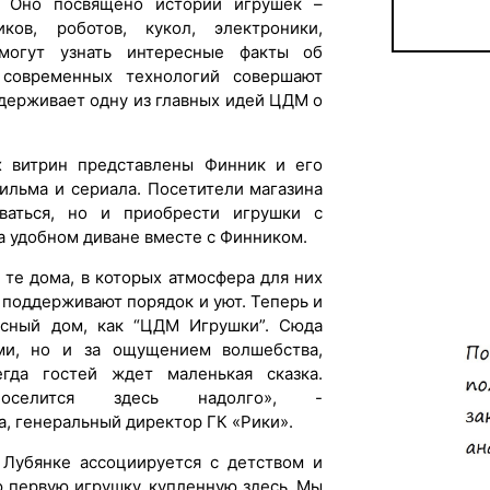
. Оно посвящено истории игрушек –
ков, роботов, кукол, электроники,
могут узнать интересные факты об
современных технологий совершают
держивает одну из главных идей ЦДМ о
х витрин представлены Финник и его
ильма и сериала. Посетители магазина
ваться, но и приобрести игрушки с
а удобном диване вместе с Финником.
 те дома, в которых атмосфера для них
 поддерживают порядок и уют. Теперь и
сный дом, как “ЦДМ Игрушки”. Сюда
ми, но и за ощущением волшебства,
гда гостей ждет маленькая сказка.
селится здесь надолго», -
 генеральный директор ГК «Рики».
Лубянке ассоциируется с детством и
 первую игрушку, купленную здесь. Мы