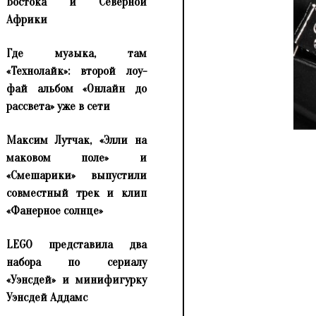
Востока и Северной
Африки
Где музыка, там
«Технолайк»: второй лоу-
фай альбом «Онлайн до
рассвета» уже в сети
Максим Лутчак, «Элли на
маковом поле» и
«Смешарики» выпустили
совместный трек и клип
«Фанерное солнце»
LEGO представила два
набора по сериалу
«Уэнсдей» и минифигурку
Уэнсдей Аддамс