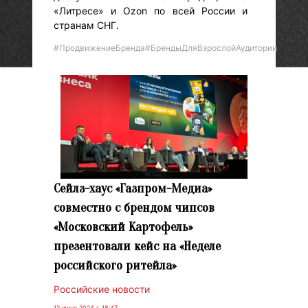
«Литресе» и Ozon по всей России и
странам СНГ.
#ПродвижениеБренда
#БрендыДляВзрослойАудитории
Сейлз-хаус «Газпром-Медиа»
совместно с брендом чипсов
«Московский Картофель»
презентовали кейс на «Неделе
российского ритейла»
Российские новости
12 июня 2024 г. 18:47