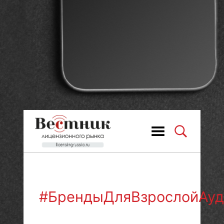
#БрендыДляВзрослойАуд