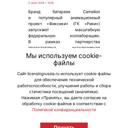
3 июня 2026 г. 15:28
Бренд батареек Camelion
и популярный анимационный
проект «Фиксики» (ГК «Рики»)
запускают масштабную
федеральную коллаборацию.
В рамках партнерства
представлена эксклюзивная
линейка алкалиновых батареек,
Мы используем cookie-
на упаковке которых появятся
файлы
изображения главных героев
мультсериала.
Сайт licensingrussia.ru использует cookie-файлы
для обеспечения технической
#ПродвижениеБренда
работоспособности, улучшения работы и сбора
статистики посещений (аналитики).
Нажимая «Принять», вы даете согласие на
обработку cookie-файлов в соответствии с
Политикой конфиденциальности
© "Вестник лицензионного рынка",
licensingrussia.ru, 2009-2026 12+
Принять