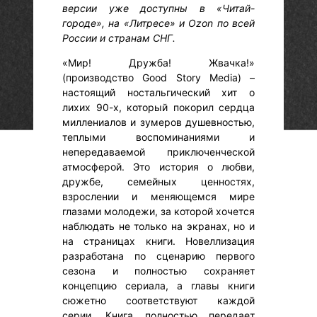
версии уже доступны в «Читай-
городе», на «Литресе» и Ozon по всей
России и странам СНГ.
«Мир! Дружба! Жвачка!»
(производство Good Story Media) –
настоящий ностальгический хит о
лихих 90-х, который покорил сердца
миллениалов и зумеров душевностью,
теплыми воспоминаниями и
непередаваемой приключенческой
атмосферой. Это история о любви,
дружбе, семейных ценностях,
взрослении и меняющемся мире
глазами молодежи, за которой хочется
наблюдать не только на экранах, но и
на страницах книги. Новеллизация
разработана по сценарию первого
сезона и полностью сохраняет
концепцию сериала, а главы книги
сюжетно соответствуют каждой
серии. Книга полностью передает