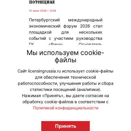
потенциал
10 июня 2026 г. 15:28
Петербургский международный
экономический форум 2026 стал
площадкой для нескольких
событий с участием руководства
ГК «Рики». Основатель
холдинга Илья Попов и
Мы используем cookie-
генеральный директор Юлия
файлы
Немчина приняли участие в
дискуссиях форума.
Сайт licensingrussia.ru использует cookie-файлы
для обеспечения технической
#ПродвижениеБренда
работоспособности, улучшения работы и сбора
статистики посещений (аналитики).
Нажимая «Принять», вы даете согласие на
обработку cookie-файлов в соответствии с
Политикой конфиденциальности
© "Вестник лицензионного рынка",
licensingrussia.ru, 2009-2026 12+
Принять