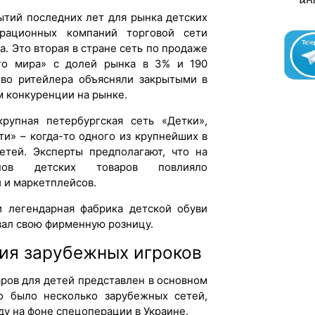
ытий последних лет для рынка детских
ерационных компаний торговой сети
. Это вторая в стране сеть по продаже
ого мира» с долей рынка в 3% и 190
тво ритейлера объясняли закрытыми в
 конкуренции на рынке.
рупная петербургская сеть «Детки»,
ти» – когда-то одного из крупнейших в
етей. Эксперты предполагают, что на
нов детских товаров повлияло
 и маркетплейсов.
и легендарная фабрика детской обуви
вал свою фирменную розницу.
ия зарубежных игроков
ров для детей представлен в основном
о было несколько зарубежных сетей,
ду на фоне спецоперации в Украине.