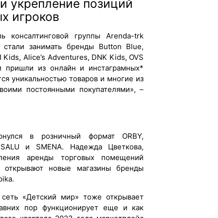
 и укрепление позиций
х игроков
ль консалтинговой группы Arenda-trk
 стали занимать бренды Button Blue,
I Kids, Alice’s Adventures, DNK Kids, OVS
ни пришли из онлайн и инстаграмных*
ся уникальностью товаров и многие из
воими постоянными покупателями», –
рнулся в розничный формат ORBY,
DESALU и SMENA. Надежда Цветкова,
вления аренды торговых помещений
с открывают новые магазины бренды
ika.
 сеть «Детский мир» тоже открывает
авних пор функционирует еще и как