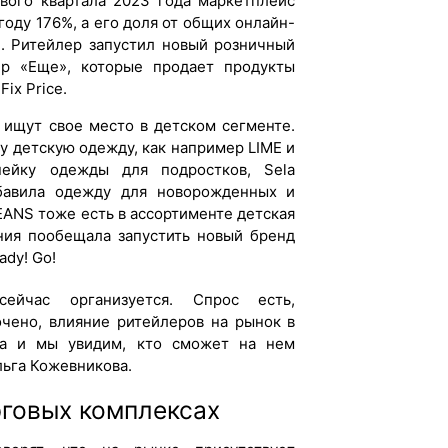
рвого квартала 2023 года маркетплейс
году 176%, а его доля от общих онлайн-
%. Ритейлер запустил новый розничный
ер «Еще», которые продает продукты
ix Price.
ищут свое место в детском сегменте.
у детскую одежду, как например LIME и
нейку одежды для подростков, Sela
бавила одежду для новорожденных и
JEANS тоже есть в ассортименте детская
ания пообещала запустить новый бренд
ady! Go!
ейчас организуется. Спрос есть,
чено, влияние ритейлеров на рынок в
ва и мы увидим, кто сможет на нем
льга Кожевникова.
рговых комплексах