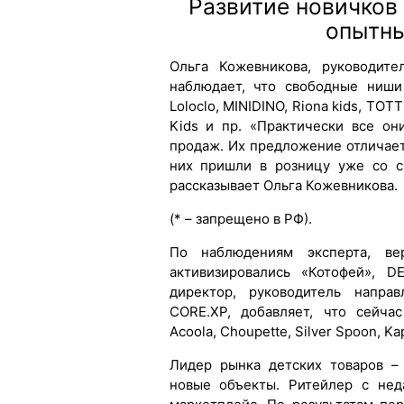
Развитие новичков
опытны
Ольга Кожевникова, руководите
наблюдает, что свободные ниши
Loloclo, MINIDINO, Riona kids, TOTT
Kids и пр. «Практически все о
продаж. Их предложение отличает
них пришли в розницу уже со с
рассказывает Ольга Кожевникова.
(* – запрещено в РФ).
По наблюдениям эксперта, ве
активизировались «Котофей», 
директор, руководитель напра
CORE.XP, добавляет, что сейча
Acoola, Choupette, Silver Spoon, Kap
Лидер рынка детских товаров –
новые объекты. Ритейлер с нед