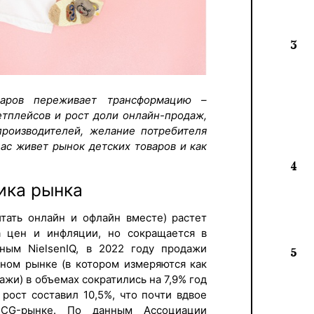
3
варов переживает трансформацию –
етплейсов и рост доли онлайн-продаж,
производителей, желание потребителя
час живет рынок детских товаров и как
4
ика рынка
итать онлайн и офлайн вместе) растет
та цен и инфляции, но сокращается в
ным NielsenIQ, в 2022 году продажи
5
ьном рынке (в котором измеряются как
ажи) в объемах сократились на 7,9% год
рост составил 10,5%, что почти вдвое
CG-рынке. По данным Ассоциации