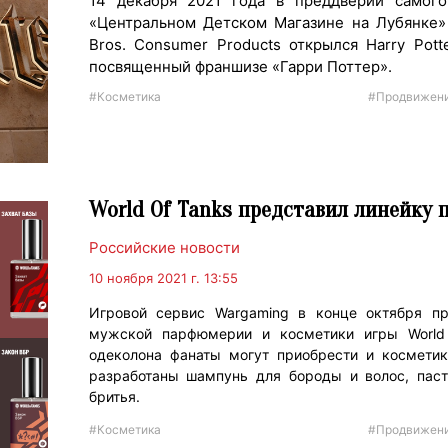
14 декабря 2021 года в преддверии самого
«Центральном Детском Магазине на Лубянке»
Bros. Consumer Products открылся Harry Pott
посвященный франшизе «Гарри Поттер».
#Косметика
#Продвижен
World Of Tanks представил линейку
Российские новости
10 ноября 2021 г. 13:55
Игровой сервис Wargaming в конце октября п
мужской парфюмерии и косметики игры World 
одеколона фанаты могут приобрести и косметик
разработаны шампунь для бороды и волос, паст
бритья.
#Косметика
#Продвижен