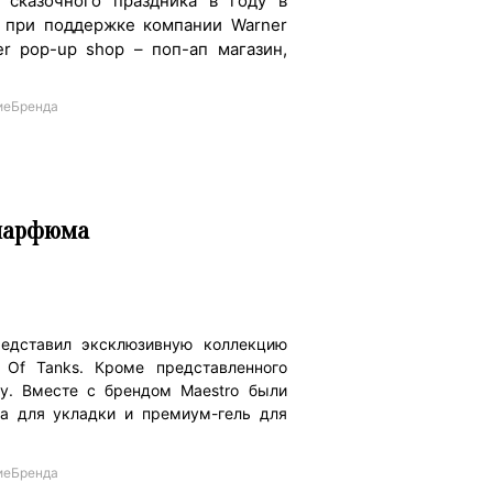
 сказочного праздника в году в
 при поддержке компании Warner
er pop-up shop – поп-ап магазин,
иеБренда
 парфюма
редставил эксклюзивную коллекцию
Of Tanks. Кроме представленного
у. Вместе с брендом Maestro были
а для укладки и премиум-гель для
иеБренда