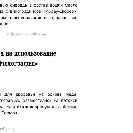
рвую очередь в состав вошли масло
да с виноградников «Абрау-Дюрсо».
и выбраны инновационные, полностью
apac.
#ПродвижениеБренда
а на использование
Пчелография»
и для здоровья на основе меда,
лографии» разместились на детской
ва. На этикетках красуются любимые
й Бармаш.
иеБренда