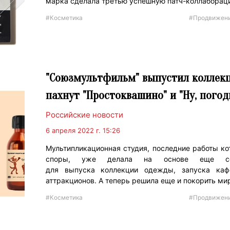
марка сделала третью успешную патч-коллабораци
#Косметика
#Продвижен
"Союзмультфильм" выпустил коллек
пахнут "Простоквашино" и "Ну, погод
Российские новости
6 апреля 2022 г. 15:26
Мультипликационная студия, последние работы к
споры, уже делала на основе еще сов
для выпуска коллекции одежды, запуска каф
аттракционов. А теперь решила еще и покорить ми
#Косметика
#Продвижен