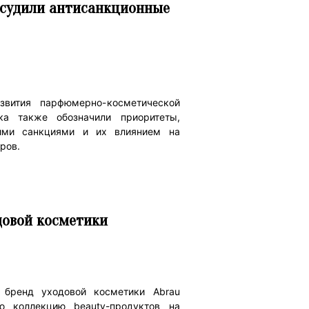
бсудили антисанкционные
вития парфюмерно-косметической
а также обозначили приоритеты,
ими санкциями и их влиянием на
ров.
довой косметики
 бренд уходовой косметики Abrau
ую коллекцию beauty-продуктов на