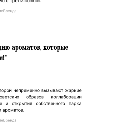
ю с Третьяковкой.
иеБренда
цию ароматов, которые
и!"
оторой непременно вызывают жаркие
етских образов коллаборации
е и открытия собственного парка
р ароматов.
иеБренда