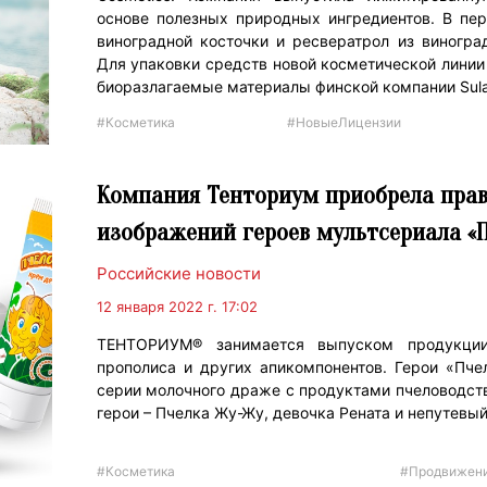
основе полезных природных ингредиентов. В пе
виноградной косточки и ресвератрол из виногра
Для упаковки средств новой косметической лини
биоразлагаемые материалы финской компании Sul
#Косметика
#НовыеЛицензии
Компания Тенториум приобрела прав
изображений героев мультсериала «
Российские новости
12 января 2022 г. 17:02
ТЕНТОРИУМ® занимается выпуском продукци
прополиса и других апикомпонентов. Герои «Пче
серии молочного драже с продуктами пчеловодст
герои – Пчелка Жу-Жу, девочка Рената и непутевы
#Косметика
#Продвижен