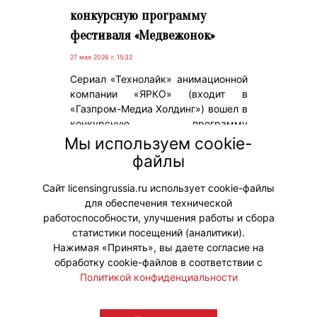
конкурсную программу
фестиваля «Медвежонок»
27 мая 2026 г. 15:32
Сериал «Технолайк» анимационной
компании «ЯРКО» (входит в
«Газпром-Медиа Холдинг») вошел в
конкурсную программу
Международного кинофестиваля
Мы используем cookie-
семейного кино и анимации
файлы
«Медвежонок», который пройдет в
Перми с 29 мая по 1 июня.
Сайт licensingrussia.ru использует cookie-файлы
для обеспечения технической
#ПродвижениеБренда
работоспособности, улучшения работы и сбора
статистики посещений (аналитики).
Нажимая «Принять», вы даете согласие на
обработку cookie-файлов в соответствии с
Политикой конфиденциальности
© "Вестник лицензионного рынка",