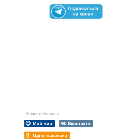
#НовостиКаталога
Мой мир
Вконтакте
Одноклассники