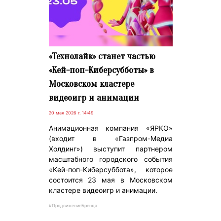
«Технолайк» станет частью
«Kей-поп-Киберсубботы» в
Московском кластере
видеоигр и анимации
20 мая 2026 г. 14:49
Анимационная компания «ЯРКО»
(входит в «Газпром-Медиа
Холдинг») выступит партнером
масштабного городского события
«Kей-поп-Киберсуббота», которое
состоится 23 мая в Московском
кластере видеоигр и анимации.
#ПродвижениеБренда