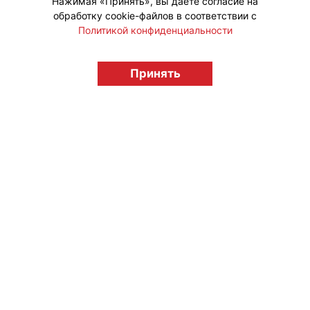
Нажимая «Принять», вы даете согласие на
обработку cookie-файлов в соответствии с
Политикой конфиденциальности
© "Вестник лицензионного рынка",
licensingrussia.ru, 2009-2026 12+
Принять