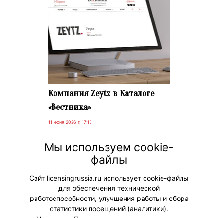
Компания Zeytz в Каталоге
«Вестника»
11 июня 2026 г. 17:13
Приглашаем вас посетить страницу
Мы используем cookie-
новой компании Zeytz в Каталоге
файлы
«Вестника».
Сайт licensingrussia.ru использует cookie-файлы
для обеспечения технической
#НовостиКаталога
работоспособности, улучшения работы и сбора
статистики посещений (аналитики).