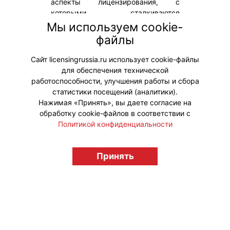
аспекты лицензирования, с
которыми сталкиваются
продюсеры и цифровые
Мы используем cookie-
платформы, а также разбираются
файлы
эффективные способы защиты от
типичных ошибок.
Сайт licensingrussia.ru использует cookie-файлы
для обеспечения технической
#ЮридическиеВопросы
работоспособности, улучшения работы и сбора
статистики посещений (аналитики).
Нажимая «Принять», вы даете согласие на
обработку cookie-файлов в соответствии с
Политикой конфиденциальности
© "Вестник лицензионного рынка",
licensingrussia.ru, 2009-2026 12+
Принять