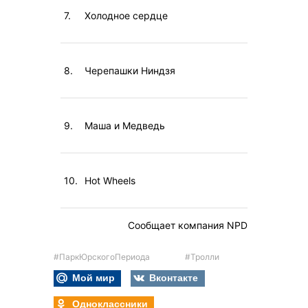
7.
Холодное сердце
8.
Черепашки Ниндзя
9.
Маша и Медведь
10.
Hot Wheels
Сообщает компания NPD
#ПаркЮрскогоПериода
#Тролли
Мой мир
Вконтакте
Одноклассники