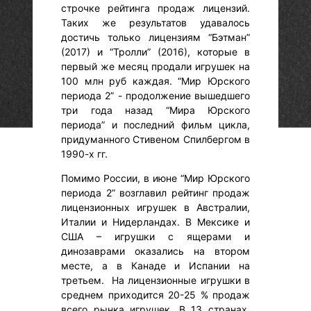
строчке рейтинга продаж лицензий.
Таких же результатов удавалось
достичь только лицензиям “Бэтман”
(2017) и “Тролли” (2016), которые в
первый же месяц продали игрушек на
100 млн руб каждая. “Мир Юрского
периода 2” - продолжение вышедшего
три года назад “Мира Юрского
периода” и последний фильм цикла,
придуманного Стивеном Спилбергом в
1990-х гг.
Помимо России, в июне “Мир Юрского
периода 2” возглавил рейтинг продаж
лицензионных игрушек в Австралии,
Италии и Нидерландах. В Мексике и
США – игрушки с ящерами и
динозаврами оказались на втором
месте, а в Канаде и Испании на
третьем. На лицензионные игрушки в
среднем приходится 20-25 % продаж
всего рынка игрушек. В 13 странах,