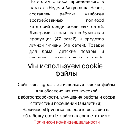
По итогам опроса, проведенного в
рамках «Недели Закупок на Неве»,
составлен рейтинг наиболее
востребованных non-food
категорий среди розничных сетей.
Лидерами стали ватно-бумажная
продукция (47 сетей) и средства
личной гигиены (46 сетей). Товары
для дома, детские товары и
сувениры также вошли в топ-5.
Исследование охватывает более 20
Мы используем cookie-
категорий – от бытовой химии до
файлы
электроинструментов и крупной
техники.
Сайт licensingrussia.ru использует cookie-файлы
для обеспечения технической
#Тренды
работоспособности, улучшения работы и сбора
статистики посещений (аналитики).
Нажимая «Принять», вы даете согласие на
обработку cookie-файлов в соответствии с
Политикой конфиденциальности