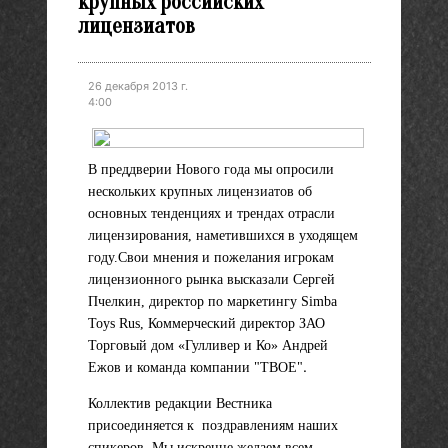
крупных российских
лицензиатов
26 декабря 2013 г.
4:00
В преддверии Нового года мы опросили
нескольких крупных лицензиатов об
основных тенденциях и трендах отрасли
лицензирования, наметившихся в уходящем
году.
Свои мнения и пожелания игрокам
лицензионного рынка высказали
Сергей
Пчелкин, директор по маркетингу Simba
Toys Rus,
Коммерческий директор ЗАО
Торговый дом «Гулливер и Ко» Андрей
.
Ежов и команда компании "ТВОЕ"
Коллектив редакции Вестника
присоединяется к поздравлениям наших
спикеров. Мы искренне желаем всем