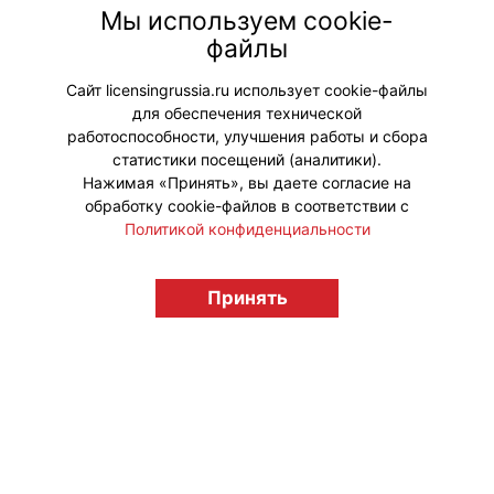
гарантии соблюдения
Мы используем cookie-
законодательства РФ. Об этом
файлы
ведомство сообщило в своем
канале в мессенджере «Макс».
Сайт licensingrussia.ru использует cookie-файлы
для обеспечения технической
#Законодательство
работоспособности, улучшения работы и сбора
статистики посещений (аналитики).
Нажимая «Принять», вы даете согласие на
обработку cookie-файлов в соответствии с
Политикой конфиденциальности
© "Вестник лицензионного рынка",
Принять
licensingrussia.ru, 2009-2026 12+