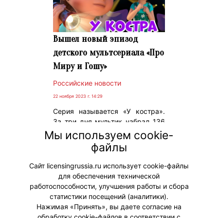
Вышел новый эпизод
детского мультсериала «Про
Миру и Гошу»
Российские новости
22 ноября 2023 г. 14:29
Серия называется «У костра».
За три дня мультик набрал 136
тысяч просмотров на YouTube.
Мы используем cookie-
файлы
#ПродвижениеБренда
Сайт licensingrussia.ru использует cookie-файлы
для обеспечения технической
<<
<
1
2
>
работоспособности, улучшения работы и сбора
>>
статистики посещений (аналитики).
Нажимая «Принять», вы даете согласие на
обработку cookie-файлов в соответствии с