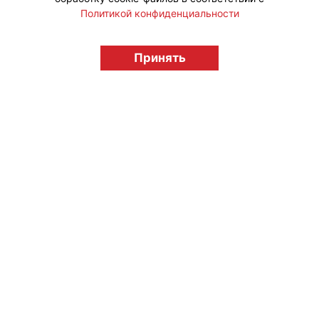
Политикой конфиденциальности
© "Вестник лицензионного рынка",
Принять
licensingrussia.ru, 2009-2026 12+