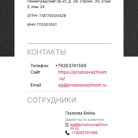
Ленинградский пр-кт, д. 36, строен. 30, этаж
5, пом. 24
ОГРН 118770000428
ИНН 770301001
КОНТАКТЫ
Телефон
+79263741569
Сайт
https://prostoovazhnom
.ru/
Email
ag@prostoovazhnom.ru
СОТРУДНИКИ
Глазкова Алёна
Директор по развитию
ag@prostoovazhno
m.ru
+79263741569