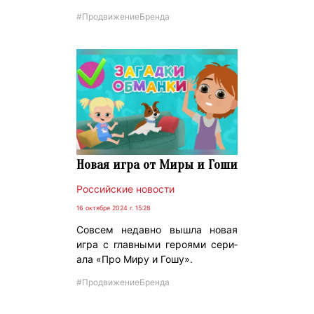
#ПродвижениеБренда
Новая игра от Миры и Гоши
Российские новости
16 октября 2024 г. 15:28
Сов­сем не­дав­но выш­ла но­вая
иг­ра с глав­ны­ми ге­ро­ями се­ри­
ала «Про Ми­ру и Го­шу».
#ПродвижениеБренда