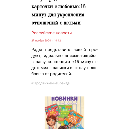
карточки с любовью: 15
минут для укрепления
отношений с детьми
Российские новости
27 ноября 2024 г. 14:42
Ра­ды пред­ста­вить но­вый про­
дукт, иде­аль­но впи­сыва­ющий­ся
в на­шу кон­цепцию «15 ми­нут с
деть­ми» – за­пис­ки в шко­лу с лю­
бовью от ро­дите­лей.
#ПродвижениеБренда