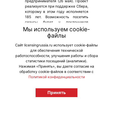
предпринимателя (26 мая). Проект
реализуется при поддержке Сбера,
которому в этом году исполняется
185 лет. Возможность посетить
сеансы будет у поклонников
анимации в Ростовской, Псковской,
Мы используем cookie-
Смоленской областях,
файлы
Хабаровском крае, Республике
Калмыкия и других регионах.
Сайт licensingrussia.ru использует cookie-файлы
для обеспечения технической
#ПродвижениеБренда
работоспособности, улучшения работы и сбора
статистики посещений (аналитики).
Нажимая «Принять», вы даете согласие на
обработку cookie-файлов в соответствии с
Политикой конфиденциальности
© "Вестник лицензионного рынка",
licensingrussia.ru, 2009-2026 12+
Принять