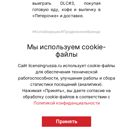
выиграть DLC#3, покупая
готовую еду, кофе и выпечку в
«Пятерочке» и доставке.
#Коллаборации
#ПродвижениеБренда
Мы используем cookie-
файлы
Сайт licensingrussia.ru использует cookie-файлы
для обеспечения технической
работоспособности, улучшения работы и сбора
статистики посещений (аналитики).
В «Яндекс Книгах» вышел
Нажимая «Принять», вы даете согласие на
обработку cookie-файлов в соответствии с
аудиосборник рассказов по
Политикой конфиденциальности
вселенной видеоигры
Atomic Heart
Принять
Российские новости