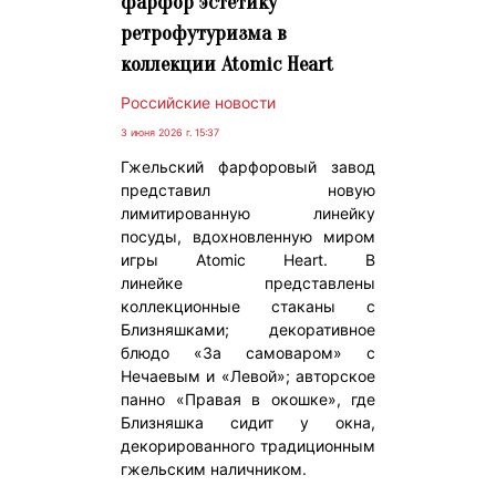
фарфор эстетику
ретрофутуризма в
коллекции Atomic Heart
Российские новости
3 июня 2026 г. 15:37
Гжельский фарфоровый завод
представил новую
лимитированную линейку
посуды, вдохновленную миром
игры Atomic Heart. В
линейке представлены
коллекционные стаканы с
Близняшками; декоративное
блюдо «За самоваром» с
Нечаевым и «Левой»; авторское
панно «Правая в окошке», где
Близняшка сидит у окна,
декорированного традиционным
гжельским наличником.