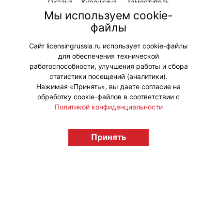
Оксана Курочкина, заместитель
председателя Совета ТПП РФ по
Мы используем cookie-
таможенной политике,
файлы
управляющий партнер ЮК «ПРАВО
для БИЗНЕСА».
Сайт licensingrussia.ru использует cookie-файлы
для обеспечения технической
#Законодательство
работоспособности, улучшения работы и сбора
статистики посещений (аналитики).
Нажимая «Принять», вы даете согласие на
обработку cookie-файлов в соответствии с
Политикой конфиденциальности
© "Вестник лицензионного рынка",
licensingrussia.ru, 2009-2026 12+
Принять