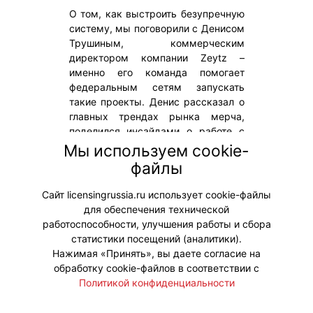
О том, как выстроить безупречную
систему, мы поговорили с Денисом
Трушиным, коммерческим
директором компании Zeytz –
именно его команда помогает
федеральным сетям запускать
такие проекты. Денис рассказал о
главных трендах рынка мерча,
поделился инсайдами о работе с
лицензиями и объяснил, почему
Мы используем cookie-
даже крупным брендам выгоднее
файлы
доверить процесс
профессионалам.
Сайт licensingrussia.ru использует cookie-файлы
для обеспечения технической
#Интервью
работоспособности, улучшения работы и сбора
статистики посещений (аналитики).
Нажимая «Принять», вы даете согласие на
обработку cookie-файлов в соответствии с
Политикой конфиденциальности
© "Вестник лицензионного рынка",