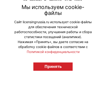
на экраны 6 августа 2026 года.
Прокатчик – кинопрокатная
Мы используем cookie-
компания «Вольга». Проект
файлы
создается при поддержке
Кинопоиска.
Сайт licensingrussia.ru использует cookie-файлы
для обеспечения технической
#ПродвижениеБренда
работоспособности, улучшения работы и сбора
статистики посещений (аналитики).
Нажимая «Принять», вы даете согласие на
обработку cookie-файлов в соответствии с
Политикой конфиденциальности
© "Вестник лицензионного рынка",
licensingrussia.ru, 2009-2026 12+
Принять