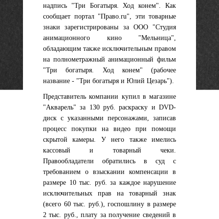
надпись "Три Богатыря. Ход конем". Как
сообщает портал "Право.ru", эти товарные
знаки зарегистрированы за ООО "Студия
анимационного кино "Мельница",
обладающим также исключительным правом
на полнометражный анимационный фильм
"Три богатыря. Ход конем" (рабочее
название
-
"Три богатыря и Юлий Цезарь").
Представитель компании купил в магазине
"Акварель" за 130 руб. раскраску и DVD-
диск с указанными персонажами, записав
процесс покупки на видео при помощи
скрытой камеры. У него также имелись
кассовый и товарный чеки.
Правообладатели обратились в суд с
требованием о взыскании компенсации в
размере 10 тыс. руб. за каждое нарушение
исключительных прав на товарный знак
(всего 60 тыс. руб.), госпошлину в размере
2 тыс. руб., плату за получение сведений в