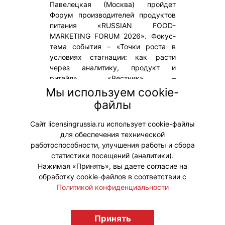
Павелецкая (Москва) пройдет
Форум производителей продуктов
питания «RUSSIAN FOOD-
MARKETING FORUM 2026». Фокус-
тема события – «Точки роста в
условиях стагнации: как расти
через аналитику, продукт и
ритейл». «Вестник» –
информационный партнер
Мы используем cookie-
мероприятия. На Форуме будет
файлы
распространяться новый осенний
выпуск журнала.
Сайт licensingrussia.ru использует cookie-файлы
для обеспечения технической
#Мероприятия
работоспособности, улучшения работы и сбора
статистики посещений (аналитики).
Нажимая «Принять», вы даете согласие на
обработку cookie-файлов в соответствии с
Политикой конфиденциальности
© "Вестник лицензионного рынка",
licensingrussia.ru, 2009-2026 12+
Принять