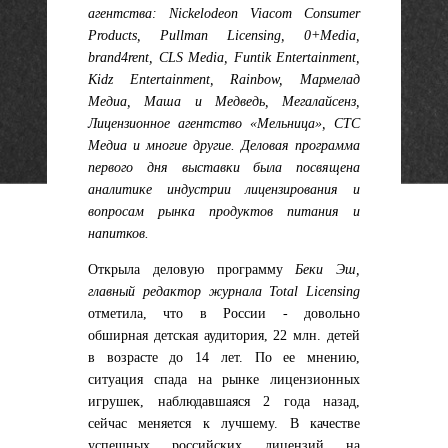
агентства
:
Nickelodeon Viacom Consumer
Products, Pullman Licensing, 0+Media,
brand4rent, CLS Media, Funtik Entertainment,
Kidz Entertainment, Rainbow, Мармелад
Медиа, Маша и Медведь, Мегалайсенз,
Лицензионное агентство «Мельница», СТС
Медиа и многие другие. Деловая программа
первого дня выставки была посвящена
аналитике индустрии лицензирования и
вопросам рынка продуктов питания и
напитков.
Открыла деловую программу
Беки Эш,
главный редактор журнала Total Licensing
отметила, что в России - довольно
обширная детская аудитория, 22 млн. детей
в возрасте до 14 лет. По ее мнению,
ситуация спада на рынке лицензионных
игрушек, наблюдавшаяся 2 года назад,
сейчас меняется к лучшему. В качестве
успешных российских лицензий на