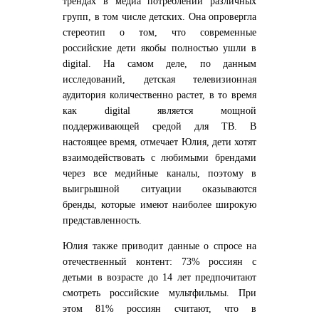
трендах в медиа потреблении различных
групп, в том числе детских. Она опровергла
стереотип о том, что современные
российские дети якобы полностью ушли в
digital. На самом деле, по данным
исследований, детская телевизионная
аудитория количественно растет, в то время
как digital является мощной
поддерживающей средой для ТВ. В
настоящее время, отмечает Юлия, дети хотят
взаимодействовать с любимыми брендами
через все медийные каналы, поэтому в
выигрышной ситуации оказываются
бренды, которые имеют наиболее широкую
представленность.
Юлия также приводит данные о спросе на
отечественный контент: 73% россиян с
детьми в возрасте до 14 лет предпочитают
смотреть российские мультфильмы. При
этом 81% россиян считают, что в