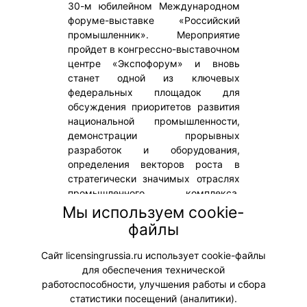
30-м юбилейном Международном
форуме-выставке «Российский
промышленник». Мероприятие
пройдет в конгрессно-выставочном
центре «Экспофорум» и вновь
станет одной из ключевых
федеральных площадок для
обсуждения приоритетов развития
национальной промышленности,
демонстрации прорывных
разработок и оборудования,
определения векторов роста в
стратегически значимых отраслях
промышленного комплекса.
«Вестник» – информационный
Мы используем cookie-
партнер события. На мероприятии
файлы
будет распространяться новый
осенний выпуск журнала.
Сайт licensingrussia.ru использует cookie-файлы
для обеспечения технической
#Мероприятия
работоспособности, улучшения работы и сбора
статистики посещений (аналитики).