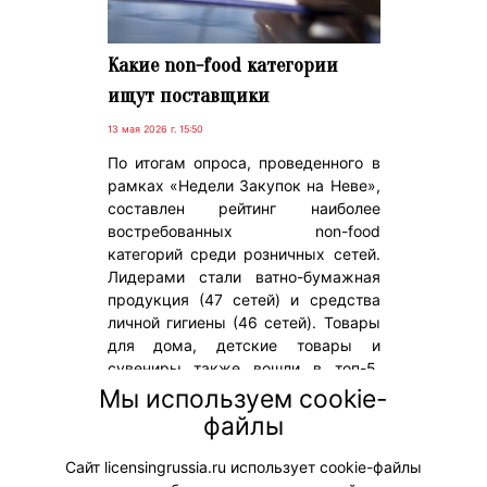
Какие non-food категории
ищут поставщики
13 мая 2026 г. 15:50
По итогам опроса, проведенного в
рамках «Недели Закупок на Неве»,
составлен рейтинг наиболее
востребованных non-food
категорий среди розничных сетей.
Лидерами стали ватно-бумажная
продукция (47 сетей) и средства
личной гигиены (46 сетей). Товары
для дома, детские товары и
сувениры также вошли в топ-5.
Исследование охватывает более 20
Мы используем cookie-
категорий – от бытовой химии до
файлы
электроинструментов и крупной
техники.
Сайт licensingrussia.ru использует cookie-файлы