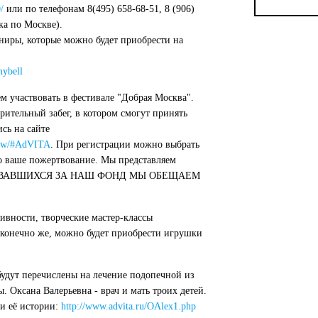
/
или по телефонам 8(495) 658-68-51, 8 (906)
ка по Москве).
ниры, которые можно будет приобрести на
nybell
м участвовать в фестивале "Добрая Москва".
рительный забег, в котором смогут принять
сь на сайте
cow/#AdVITA
. При регистрации можно выбрать
но ваше пожертвование. Мы представляем
РОВАВШИХСЯ ЗА НАШ ФОНД МЫ ОБЕЩАЕМ
ивности, творческие мастер-классы
, конечно же, можно будет приобрести игрушки
будут перечислены на лечение подопечной из
 Оксана Валерьевна - врач и мать троих детей.
 и её истории:
http://www.advita.ru/OAlex1.php