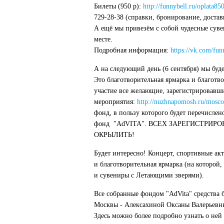
Билеты (950 р):
http://funnybell.ru/oplata850
729-28-38 (справки, бронирование, достав
А ещё мы привезём с собой чудесные суве
месте.
Подробная информация:
https://vk.com/fun
А на следующий день (6 сентября) мы буде
Это благотворительная ярмарка и благотво
участие все желающие, зарегистрировавши
мероприятия:
http://nuzhnapomosh.ru/mos
фонд, в пользу которого будет перечисле
фонд "AdVITA". ВСЕХ ЗАРЕГИСТРИ
ОКРЫЛИТЬ!
Будет интересно! Концерт, спортивные акт
и благотворительная ярмарка (на которой
и сувениры с Летающими зверями).
Все собранные фондом "AdVita" средства 
Москвы - Алексахиной Оксаны Валерьевны.
Здесь можно более подробно узнать о ней