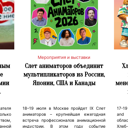
Мероприятия и выставки
вным
Слет аниматоров объединит
Хл
е
мультипликаторов из России,
мии
Японии, США и Канады
мен
…
ателя
18–19 июля в Москве пройдет IX Слет
17-19
олько
аниматоров – крупнейшая ежегодная
and 
твом,
встреча профессионалов анимационной
обла
анной
индустрии. В этом году событие
Хлеб-