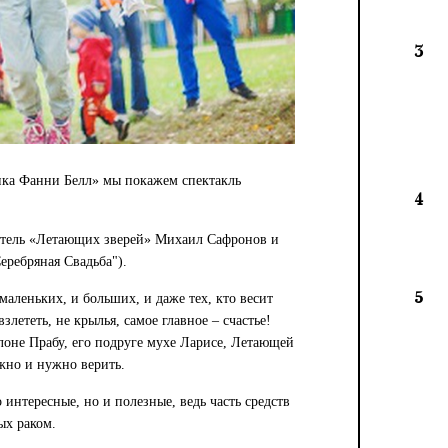
3
мика Фанни Белл» мы покажем спектакль
4
итель «Летающих зверей» Михаил Сафронов и
еребряная Свадьба").
5
маленьких, и больших, и даже тех, кто весит
злететь, не крылья, самое главное – счастье!
лоне Прабу, его подруге мухе Ларисе, Летающей
ожно и нужно верить.
интересные, но и полезные, ведь часть средств
ых раком.