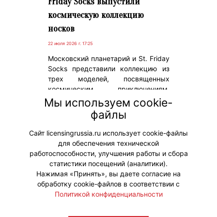
Friday Socks выпустили
космическую коллекцию
носков
22 июля 2026 г. 17:25
Московский планетарий и St. Friday
Socks представили коллекцию из
трех моделей, посвященных
космическим приключениям,
научным открытиям и легендарной
Мы используем cookie-
Обсерватории, которая уже почти
файлы
век вдохновляет посетителей
смотреть на небо.
Сайт licensingrussia.ru использует cookie-файлы
для обеспечения технической
#Мерч #Коллаборации
работоспособности, улучшения работы и сбора
статистики посещений (аналитики).
Нажимая «Принять», вы даете согласие на
обработку cookie-файлов в соответствии с
Политикой конфиденциальности
© "Вестник лицензионного рынка",