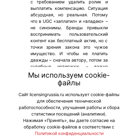
с требованием удалить ролик и
выплатить компенсацию. Ситуация
абсурдная, но реальная. Потому
что в UGC «заплатил» и «владею» –
не синонимы. Бренды привыкли
воспринимать пользовательский
контент как бесплатный актив, но с
точки зрения закона это чужое
имущество. И чтобы не платить
дважды – сначала автору, потом за
судебные издержки, – важно
разобраться в юридических
Мы используем cookie-
тонкостях оформления прав на
файлы
такой контент. Об этом – в нашем
материале.
Сайт licensingrussia.ru использует cookie-файлы
для обеспечения технической
#ЮридическиеВопросы
работоспособности, улучшения работы и сбора
статистики посещений (аналитики).
Нажимая «Принять», вы даете согласие на
обработку cookie-файлов в соответствии с
Политикой конфиденциальности