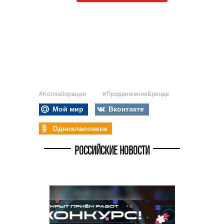
#Коллаборации
#ПродвижениеБренда
Мой мир
Вконтакте
Одноклассники
РОССИЙСКИЕ НОВОСТИ