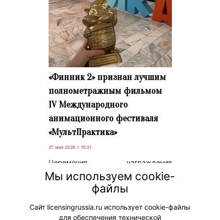
«Финник 2» признан лучшим
полнометражным фильмом
IV Международного
анимационного фестиваля
«МультПрактика»
27 мая 2026 г. 15:31
Церемония награждения
состоялась 24 мая в Воронеже.
Мы используем cookie-
Полнометражный анимационный
файлы
фильм ГК «Рики» завоевал главный
приз в своей номинации.
Сайт licensingrussia.ru использует cookie-файлы
для обеспечения технической
#ПродвижениеБренда #Премии