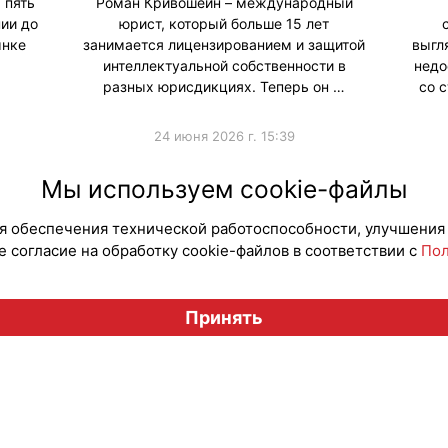
 пять
Роман Кривошеин – международный
ии до
юрист, который больше 15 лет
ынке
занимается лицензированием и защитой
выгл
интеллектуальной собственности в
недо
разных юрисдикциях. Теперь он …
со 
24 июня 2026 г. 15:39
#Интервью
#Юриди
Мы используем cookie-файлы
для обеспечения технической работоспособности, улучшения
 согласие на обработку cookie-файлов в соответствии с
Пол
Вестник лицензионного рынка", licensingrussia.ru, 2009-2026
Принять