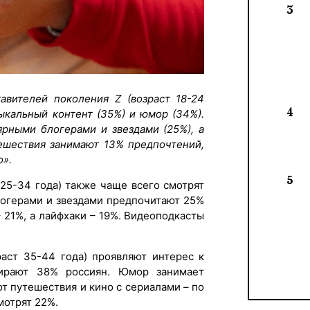
3
авителей поколения Z (возраст 18-24
4
ыкальный контент (35%) и юмор (34%).
ярными блогерами и звездами (25%), а
тешествия занимают 13% предпочтений,
о».
5
25-34 года) также чаще всего смотрят
логерами и звездами предпочитают 25%
 21%, а лайфхаки – 19%. Видеоподкасты
раст 35-44 года) проявляют интерес к
бирают 38% россиян. Юмор занимает
ют путешествия и кино с сериалами – по
мотрят 22%.