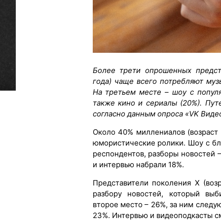
Более трети опрошенных предст
года) чаще всего потребляют муз
На третьем месте – шоу с попул
также кино и сериалы (20%). Пу
согласно данным опроса «VK Виде
Около 40% миллениалов (возраст 
юмористические ролики. Шоу с б
респондентов, разборы новостей –
и интервью набрали 18%.
Представители поколения X (воз
разбору новостей, который вы
второе место – 26%, за ним следу
23%. Интервью и видеоподкасты с