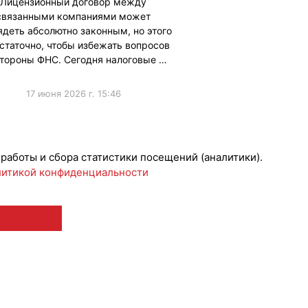
Лицензионный договор между
связанными компаниями может
ядеть абсолютно законным, но этого
статочно, чтобы избежать вопросов
стороны ФНС. Сегодня налоговые …
17 июня 2026 г. 15:46
ческиеВопросы
 работы и сбора статистики посещений (аналитики).
итикой конфиденциальности
 12+