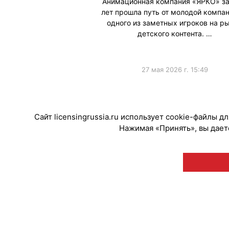
Анимационная компания «ЯРКО» за
лет прошла путь от молодой компан
одного из заметных игроков на р
детского контента. …
27 мая 2026 г. 15:49
#Интервью
Сайт licensingrussia.ru использует cookie-файлы 
Нажимая «Принять», вы даете
© "