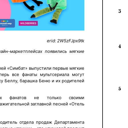
3
erid: 2W5zFJpx9tk
4
лайн-маркетплейсах появились мягкие
ией «Симбат» выпустили первые мягкие
ерь все фанаты мультсериала могут
ку Беллу, барашка Беню и их родителей
5
ких фанатов не только своими
зажигательной заглавной песней «Отель
водитель отдела продаж Департамента