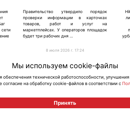
ания
Правительство утвердило порядок
Hi
ет
проверки информации в карточках
л
Баг
товаров, работ и услуг на
 сети
маркетплейсах. У операторов площадок
ление
будет три рабочих дня …
урб
8 июля 2026 г. 17:24
#Законодательство
#Колла
Мы используем cookie-файлы
для обеспечения технической работоспособности, улучшения
 согласие на обработку cookie-файлов в соответствии с
Пол
Вестник лицензионного рынка", licensingrussia.ru, 2009-2026
Принять