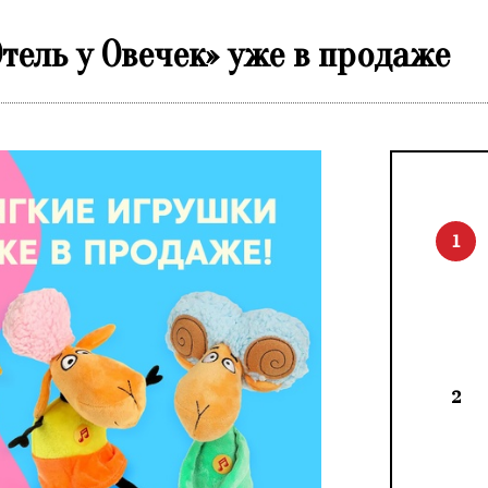
тель у Овечек» уже в продаже
1
2