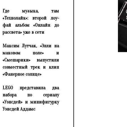
Где музыка, там
«Технолайк»: второй лоу-
фай альбом «Онлайн до
рассвета» уже в сети
Максим Лутчак, «Элли на
маковом поле» и
«Смешарики» выпустили
совместный трек и клип
«Фанерное солнце»
LEGO представила два
набора по сериалу
«Уэнсдей» и минифигурку
Уэнсдей Аддамс