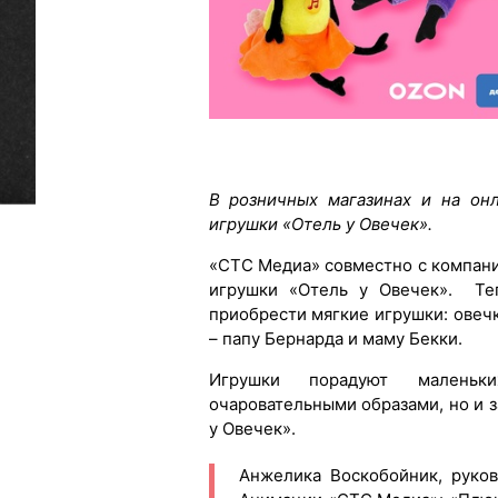
В розничных магазинах и на он
игрушки «Отель у Овечек».
«СТС Медиа» совместно с компан
игрушки «Отель у Овечек». Теп
приобрести мягкие игрушки: овеч
– папу Бернарда и маму Бекки.
Игрушки порадуют малень
очаровательными образами, но и 
у Овечек».
Анжелика Воскобойник, руко