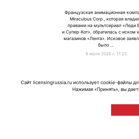
Французская анимационная комп
Miraculous Corp., которая владе
правами на мультсериал «Леди 
и Супер-Кот», обратилась с иском к
магазинов «Лента». Исковое заяв
было …
8 июля 2026 г. 17:23
#Суды
Сайт licensingrussia.ru использует cookie-файлы 
Нажимая «Принять», вы даете
© "