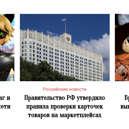
Российские новости
аг и
Правительство РФ утвердило
Б
сети
правила проверки карточек
вы
товаров на маркетплейсах