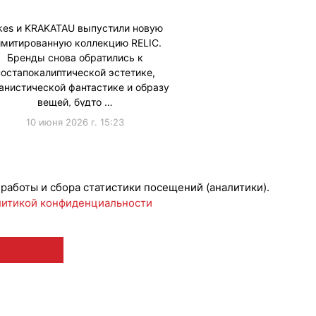
kes и KRAKATAU выпустили новую
имитированную коллекцию RELIC.
Бренды снова обратились к
постапокалиптической эстетике,
анистической фантастике и образу
вещей, будто …
10 июня 2026 г. 15:23
борации
 работы и сбора статистики посещений (аналитики).
итикой конфиденциальности
 12+