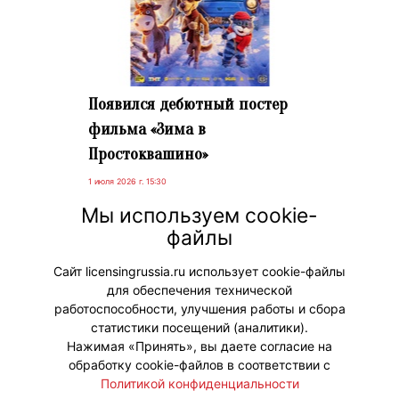
Появился дебютный постер
фильма «Зима в
Простоквашино»
1 июля 2026 г. 15:30
«Кинопоиск» опубликовал первый
Мы используем cookie-
постер фильма «Зима в
файлы
Простоквашино». Премьера
картины состоится 17 декабря.
Сайт licensingrussia.ru использует cookie-файлы
для обеспечения технической
#ПродвижениеБренда
работоспособности, улучшения работы и сбора
статистики посещений (аналитики).
Нажимая «Принять», вы даете согласие на
обработку cookie-файлов в соответствии с
Политикой конфиденциальности