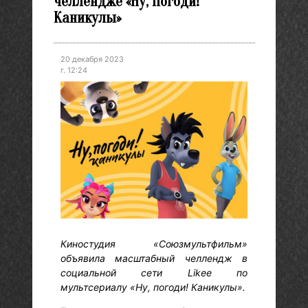
челлендже «Ну, Погоди!
Каникулы»
20 декабря 2023
г. 12:24
Киностудия «Союзмультфильм»
объявила масштабный челлендж в
социальной сети Likee по
мультсериалу «Ну, погоди! Каникулы».