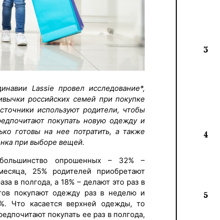
3
инавии Lassie провел исследование*,
ивычки российских семей при покупке
источники используют родители, чтобы
предпочитают покупать новую одежду и
ько готовы на нее потратить, а также
4
нка при выборе вещей.
, большинство опрошенных – 32% –
месяца, 25% родителей приобретают
за в полгода, а 18% – делают это раз в
тов покупают одежду раз в неделю и
5
%. Что касается верхней одежды, то
едпочитают покупать ее раз в полгода,