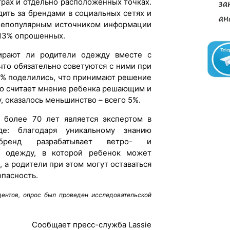
трах и отдельно расположенных точках.
ить за брендами в социальных сетях и
 непопулярным источником информации
и 13% опрошенных.
ирают ли родители одежду вместе с
что обязательно советуются с ними при
5% поделились, что принимают решение
кто считает мнение ребенка решающим и
 оказалось меньшинство – всего 5%.
е более 70 лет является экспертом в
де: благодаря уникальному знанию
 бренд разрабатывает ветро- и
 одежду, в которой ребенок может
, а родители при этом могут оставаться
опасность.
дентов, опрос был проведен исследовательской
Сообщает пресс-служба Lassie