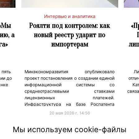
Интервью и аналитика
 «Мы
Роялти под контролем: как
«П
ию, а
новый реестр ударит по
га»
импортерам
лиц
 пять
Минэкономразвития опубликовало
Ли
ии до
проект постановления о создании единой
отли
ынке
информационной системы со
Ка
среднеотраслевыми ставками
связа
лицензионных платежей.
Инфраструктура на базе Роспатента
будет собирать …
20 мая 2026 г. 14:56
#Законодательство
#Интер
Мы используем cookie-файлы