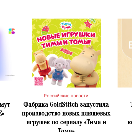
Российские новости
имут
Фабрика GoldStitch запустила
Е»
производство новых плюшевых
игрушек по сериалу «Тима и
к
Тома»