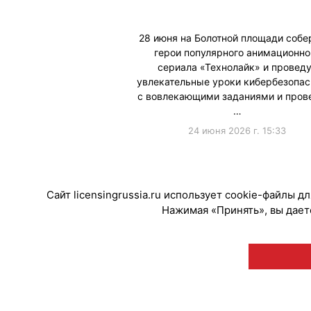
28 июня на Болотной площади собе
герои популярного анимационно
сериала «Технолайк» и провед
увлекательные уроки кибербезопас
с вовлекающими заданиями и пров
…
24 июня 2026 г. 15:33
#ПродвижениеБренда
Сайт licensingrussia.ru использует cookie-файлы 
Нажимая «Принять», вы даете
© "