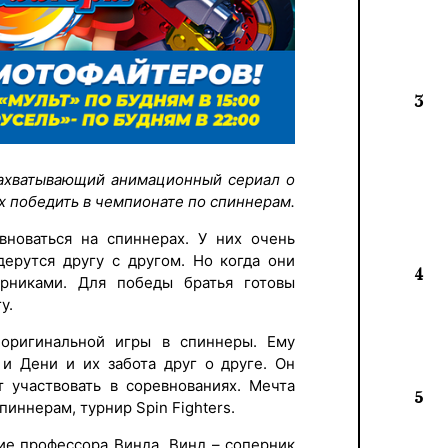
3
 захватывающий анимационный сериал о
х победить в чемпионате по спиннерам.
вноваться на спиннерах. У них очень
дерутся другу с другом. Но когда они
4
рниками. Для победы братья готовы
у.
оригинальной игры в спиннеры. Ему
 и Дени и их забота друг о друге. Он
т участвовать в соревнованиях. Мечта
5
пиннерам, турнир Spin Fighters.
ие профессора Винда. Винд – соперник