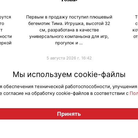
рутся
Первым в продажу поступил плюшевый
Т
го
бегемотик Тима. Игрушка, высотой 32
с
ут
см, разработана в качестве
ко
ности
универсального компаньона для игр,
о
еркой
прогулок и …
5 августа 2026 г. 16:42
#ПродвижениеБренда
#Коллаборации
#Колла
Мы используем cookie-файлы
для обеспечения технической работоспособности, улучшения
 согласие на обработку cookie-файлов в соответствии с
Пол
Вестник лицензионного рынка", licensingrussia.ru, 2009-2026
Принять