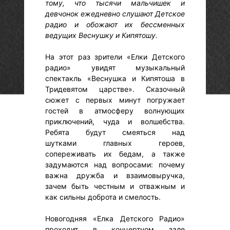
тому, что тысячи мальчишек и
девчонок ежедневно слушают Детское
радио и обожают их бессменных
ведущих Веснушку и Кипятошу.
На этот раз зрители «Елки Детского
радио» увидят музыкальный
спектакль «Веснушка и Кипятоша в
Тридевятом царстве». Сказочный
сюжет с первых минут погружает
гостей в атмосферу волнующих
приключений, чуда и волшебства.
Ребята будут смеяться над
шутками главных героев,
сопереживать их бедам, а также
задумаются над вопросами: почему
важна дружба и взаимовыручка,
зачем быть честным и отважным и
как сильны доброта и смелость.
Новогодняя «Елка Детского Радио»
проходит в концертном зале