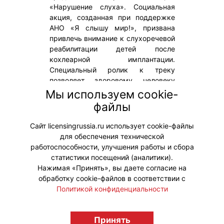
«Нарушение слуха». Социальная
акция, созданная при поддержке
АНО «Я слышу мир!», призвана
привлечь внимание к слухоречевой
реабилитации детей после
кохлеарной имплантации.
Специальный ролик к треку
позволяет здоровому человеку
услышать мир так, как его
Мы используем cookie-
воспринимают дети в период
файлы
адаптации к кохлеарному
импланту.
Сайт licensingrussia.ru использует cookie-файлы
для обеспечения технической
#ПродвижениеБренда
работоспособности, улучшения работы и сбора
статистики посещений (аналитики).
Нажимая «Принять», вы даете согласие на
обработку cookie-файлов в соответствии с
Политикой конфиденциальности
© "Вестник лицензионного рынка",
licensingrussia.ru, 2009-2026 12+
Принять