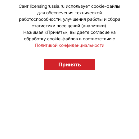
темы «опасной красоты».
Сайт licensingrussia.ru использует cookie-файлы
для обеспечения технической
#ПродвижениеБренда #Коллаборации
работоспособности, улучшения работы и сбора
статистики посещений (аналитики).
Нажимая «Принять», вы даете согласие на
обработку cookie-файлов в соответствии с
Политикой конфиденциальности
© "Вестник лицензионного рынка",
licensingrussia.ru, 2009-2026 12+
Принять