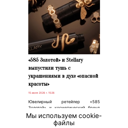
«585 Золотой» и Stellary
выпустили тушь с
украшениями в духе «опасной
красоты»
15 июля 2026 г. 15:26
Ювелирный ретейлер «585
Золотой» и косметический бренд
Stellary выпустили совместную
Мы используем cookie-
коллекцию украшений и косметики.
файлы
Компании объединились вокруг