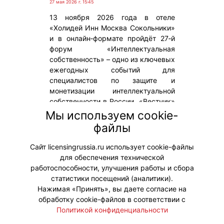
27 мая 2026 г. 15:45
13 ноября 2026 года в отеле
«Холидей Инн Москва Сокольники»
и в онлайн‑формате пройдёт 27‑й
форум «Интеллектуальная
собственность» – одно из ключевых
ежегодных событий для
специалистов по защите и
монетизации интеллектуальной
собственности в России. «Вестник»
– информационный партнер
Мы используем cookie-
события. На мероприятии будет
файлы
распространяться новый осенний
выпуск журнала.
Сайт licensingrussia.ru использует cookie-файлы
для обеспечения технической
#Мероприятия
работоспособности, улучшения работы и сбора
статистики посещений (аналитики).
Нажимая «Принять», вы даете согласие на
обработку cookie-файлов в соответствии с
Политикой конфиденциальности