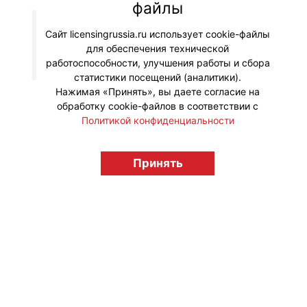
файлы
Сайт licensingrussia.ru использует cookie-файлы
© "Вестник лицензионного рынка",
для обеспечения технической
licensingrussia.ru, 2009-2026 12+
работоспособности, улучшения работы и сбора
статистики посещений (аналитики).
Нажимая «Принять», вы даете согласие на
обработку cookie-файлов в соответствии с
Политикой конфиденциальности
Принять