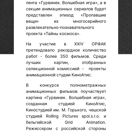
лента «Гурвинек. Волшебная игра», а в
секции анимационных сериалов будет
представлен эпизод «Пропавшие
вещи» из многосерийного
развлекательно-познавательного
проекта «Тайны космоса».
На участие в XXIV ОРФАК
претендовало рекордное количество
работ - более 350 фильмов. Среди
лучших картин, отобранных
селекционной комиссией - проекты
анимационной студии КиноАтис.
В конкурсе полнометражных
анимационных фильмов поучаствует
картина «Гурвинек. Волшебная игра»,
созданная студией КиноАтис,
Киностудией им. М. Горького, чешской
студией Rolling Pictures spol.s.r.o. и
бельгийской Grid Animation.
Режиссером с российской стороны