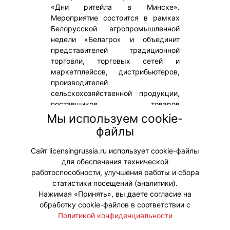
«Дни ритейла в Минске».
Мероприятие состоится в рамках
Белорусской агропромышленной
недели «Белагро» и объединит
представителей традиционной
торговли, торговых сетей и
маркетплейсов, дистрибьютеров,
производителей
сельскохозяйственной продукции,
поставщиков товаров
повседневного спроса, решений
Мы используем cookie-
для ритейла, ИТ-компании и
файлы
отраслевых экспертов из Беларуси,
России и стран СНГ.
Сайт licensingrussia.ru использует cookie-файлы
для обеспечения технической
#Мероприятия
работоспособности, улучшения работы и сбора
статистики посещений (аналитики).
Нажимая «Принять», вы даете согласие на
обработку cookie-файлов в соответствии с
Политикой конфиденциальности