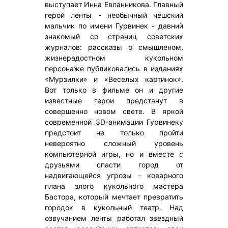
выступает Инна Евланникова. Главный
герой ленты - необычный чешский
мальчик по имени Гурвинек - давний
знакомый со страниц советских
журналов: рассказы о смышленом,
жизнерадостном кукольном
персонаже публиковались в изданиях
«Мурзилки» и «Веселых картинок».
Вот только в фильме он и другие
известные герои предстанут в
совершенно новом свете. В яркой
современной 3D-анимации Гурвинеку
предстоит не только пройти
невероятно сложный уровень
компьютерной игры, но и вместе с
друзьями спасти город от
надвигающейся угрозы - коварного
плана злого кукольного мастера
Бастора, который мечтает превратить
городок в кукольный театр. Над
озвучанием ленты работал звездный