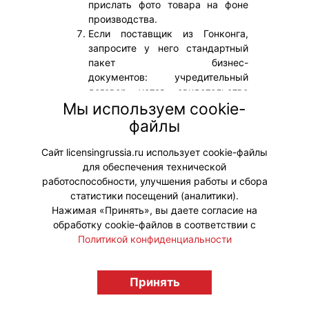
прислать фото товара на фоне
производства.
Если поставщик из Гонконга,
запросите у него стандартный
пакет бизнес-
документов: учредительный
договор, устав, свидетельство
Мы используем cookie-
о регистрации и другие.
Проверьте данные документов.
файлы
Сообщает
ТинькоффЖурнал
Сайт licensingrussia.ru использует cookie-файлы
для обеспечения технической
работоспособности, улучшения работы и сбора
статистики посещений (аналитики).
Нажимая «Принять», вы даете согласие на
обработку cookie-файлов в соответствии с
Политикой конфиденциальности
Принять