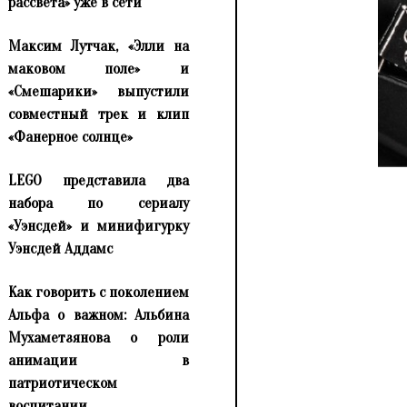
рассвета» уже в сети
Максим Лутчак, «Элли на
маковом поле» и
«Смешарики» выпустили
совместный трек и клип
«Фанерное солнце»
LEGO представила два
набора по сериалу
«Уэнсдей» и минифигурку
Уэнсдей Аддамс
Как говорить с поколением
Альфа о важном: Альбина
Мухаметзянова о роли
анимации в
патриотическом
воспитании