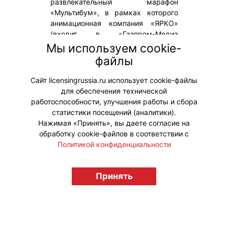
развлекательный марафон
«Мультибум», в рамках которого
анимационная компания «ЯРКО»
(входит в «Газпром-Медиа
Холдинг») проведет насыщенную и
Мы используем cookie-
развлекательную программу в
файлы
честь своего пятилетия «ЯРКОЕ
ЛЕТО. 5 ЛЕТ ЯРКО».
Сайт licensingrussia.ru использует cookie-файлы
для обеспечения технической
#ПродвижениеБренда
работоспособности, улучшения работы и сбора
статистики посещений (аналитики).
Нажимая «Принять», вы даете согласие на
обработку cookie-файлов в соответствии с
Политикой конфиденциальности
© "Вестник лицензионного рынка",
licensingrussia.ru, 2009-2026 12+
Принять