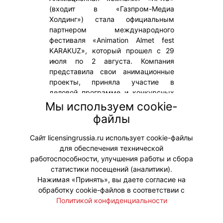
(входит в «Газпром-Медиа
Холдинг») стала официальным
партнером международного
фестиваля «Animation Almet fest
KARAKUZ», который прошел с 29
июля по 2 августа. Компания
представила свои анимационные
проекты, приняла участие в
деловой программе и конкурсных
показах, а также рассказала о
Мы используем cookie-
продвижении российских
файлы
анимационных брендов на
зарубежных рынках.
Сайт licensingrussia.ru использует cookie-файлы
для обеспечения технической
#ПродвижениеБренда
работоспособности, улучшения работы и сбора
статистики посещений (аналитики).
Нажимая «Принять», вы даете согласие на
обработку cookie-файлов в соответствии с
Политикой конфиденциальности
© "Вестник лицензионного рынка",