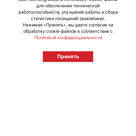
для обеспечения технической
#ПродвижениеБренда
работоспособности, улучшения работы и сбора
статистики посещений (аналитики).
Нажимая «Принять», вы даете согласие на
обработку cookie-файлов в соответствии с
Политикой конфиденциальности
© "Вестник лицензионного рынка",
licensingrussia.ru, 2009-2026 12+
Принять