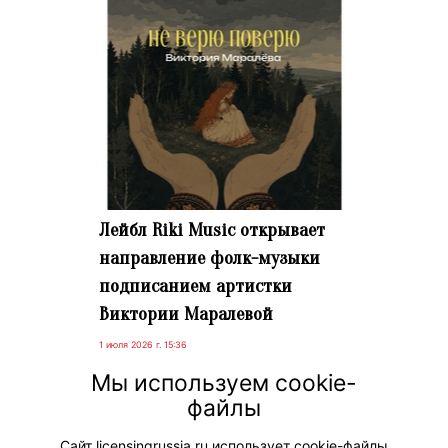
Лейбл Riki Music открывает
направление фолк-музыки
подписанием артистки
Виктории Маралевой
1 июля 2026 г. 15:36
26 июня на лейбле Riki Music вышел
Мы используем cookie-
дебютный сингл «не верю поверю»
файлы
Виктории Маралевой – нового
артиста лейбла в жанре фолк.
Сайт licensingrussia.ru использует cookie-файлы