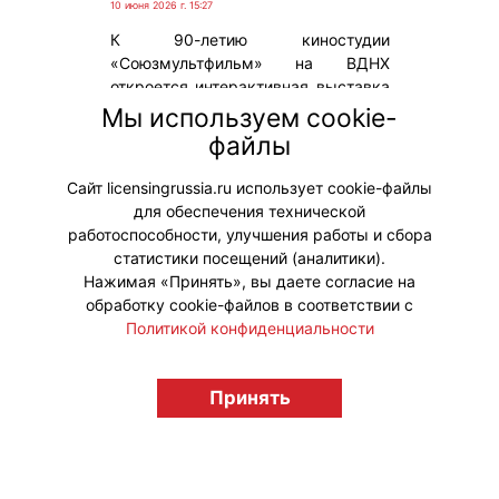
10 июня 2026 г. 15:27
К 90-летию киностудии
«Союзмультфильм» на ВДНХ
откроется интерактивная выставка
«Фабрика чудес», которая позволит
Мы используем cookie-
посетителям познакомиться с
файлы
процессом создания анимации и
героями легендарной студии.
Сайт licensingrussia.ru использует cookie-файлы
для обеспечения технической
#ПродвижениеБренда
работоспособности, улучшения работы и сбора
статистики посещений (аналитики).
Нажимая «Принять», вы даете согласие на
обработку cookie-файлов в соответствии с
Политикой конфиденциальности
© "Вестник лицензионного рынка",
licensingrussia.ru, 2009-2026 12+
Принять