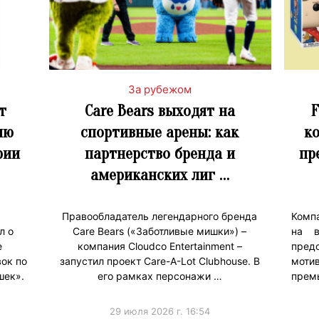
За рубежом
т
Care Bears выходят на
F
ию
спортивные арены: как
к
рии
партнерство бренда и
пр
американских лиг …
Правообладатель легендарного бренда
Комп
л о
Care Bears («Заботливые мишки») –
на в
е
компания Cloudco Entertainment –
пред
ок по
запустил проект Care-A-Lot Clubhouse. В
мот
шек».
его рамках персонажи …
прем
29 июля 2026 г. 16:54