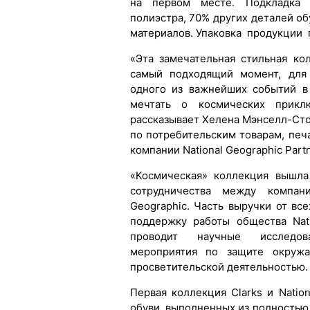
на первом месте. Подкладка 
полиэстра, 70% других деталей о
материалов. Упаковка продукции 
«Эта замечательная стильная ко
самый подходящий момент, для 
одного из важнейших событий в
мечтать о космических прикл
рассказывает Хелена Мэнселл-Стоф
по потребительским товарам, печ
компании National Geographic Part
«Космическая» коллекция вышла
сотрудничества между компани
Geographic. Часть выручки от вс
поддержку работы общества Nati
проводит научные исследова
мероприятия по защите окруж
просветительской деятельностью.
Первая коллекция Clarks и Natio
обуви, выполненных из полностью