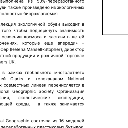
выполнена из 50%-переработанного
буви также произведено из экологичных
полностью биоразлагаемая.
ллекция экологичной обуви выходит в
того чтобы подчеркнуть значимость
 освоении космоса и заставить детей
ючениях, которые еще впереди» –
ер (Helena Mansell-Stopher), директор
атной продукции и розничной торговле
ners UK.
 в рамках глобального многолетнего
ей Clarks и телеканалом National
ех совместных линеек перечисляется в
onal Geographic Society. Организация
ния, экологические экспедиции,
ающей среды, а также занимается
nal Geographic состояла из 16 моделей
 переработанных пластиковых бутылок.