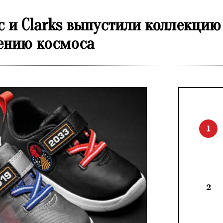
c и Clarks выпустили коллекцию
ению космоса
1
2