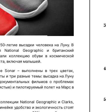
3
 50-летие высадки человека на Луну. В
 National Geographic и британский
здали коллекцию обуви в космической
ста, включая малышей.
4
e Sonar – выполнены в трех цветах,
ты и три разные темы: высадка на Луну
 документальных фильмов о проблемах
ристые) и пилотируемый полет на Марс в
5
ллекции National Geographic и Clarks,
линейке удобство и экологичность стоят