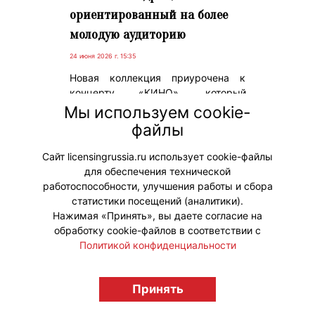
ориентированный на более
молодую аудиторию
24 июня 2026 г. 15:35
Новая коллекция приурочена к
концерту «КИНО», который
пройдет 21 июня 2026 года в
Мы используем cookie-
«Лужниках», и продолжает
файлы
историю первого успешного релиза
DUB.
Сайт licensingrussia.ru использует cookie-файлы
для обеспечения технической
#ПродвижениеБренда #Коллаборации
работоспособности, улучшения работы и сбора
статистики посещений (аналитики).
Нажимая «Принять», вы даете согласие на
обработку cookie-файлов в соответствии с
Политикой конфиденциальности
© "Вестник лицензионного рынка",
licensingrussia.ru, 2009-2026 12+
Принять