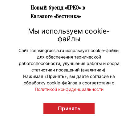
Новый бренд «ЯРКО» в
Каталоге «Вестника»
18 июня 2026 г. 13:33
Мы используем cookie-
Предлагаем вам посетить страницу
файлы
нового бренда от анимационной
компании «ЯРКО» – «Технолайк».
Сайт licensingrussia.ru использует cookie-файлы
для обеспечения технической
#НовыеЛицензии #НовостиКаталога
работоспособности, улучшения работы и сбора
статистики посещений (аналитики).
Нажимая «Принять», вы даете согласие на
обработку cookie-файлов в соответствии с
Политикой конфиденциальности
© "Вестник лицензионного рынка",
Принять
licensingrussia.ru, 2009-2026 12+