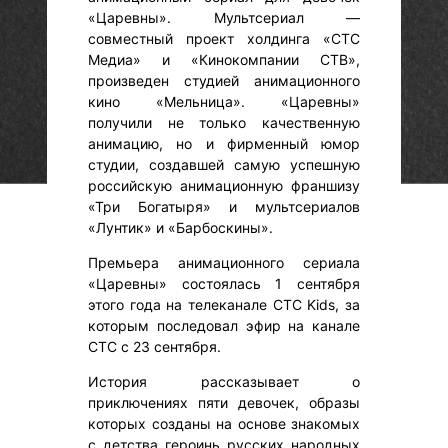
«Царевны». Мультсериал —
совместный проект холдинга «СТС
Медиа» и «Кинокомпании СТВ»,
произведен студией анимационного
кино «Мельница». «Царевны»
получили не только качественную
анимацию, но и фирменный юмор
студии, создавшей самую успешную
российскую анимационную франшизу
«Три Богатыря» и мультсериалов
«Лунтик» и «Барбоскины».
Премьера анимационного сериала
«Царевны» состоялась 1 сентября
этого года на телеканале СТС Kids, за
которым последовал эфир на канале
СТС с 23 сентября.
История рассказывает о
приключениях пяти девочек, образы
которых созданы на основе знакомых
с детства героинь русских народных