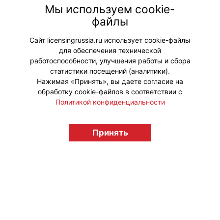
Мы используем cookie-
файлы
Сайт licensingrussia.ru использует cookie-файлы
Мой мир
Вконтакте
для обеспечения технической
работоспособности, улучшения работы и сбора
Одноклассники
статистики посещений (аналитики).
Нажимая «Принять», вы даете согласие на
обработку cookie-файлов в соответствии с
Политикой конфиденциальности
© "Вестник лицензионного рынка",
licensingrussia.ru, 2009-2026 12+
Принять