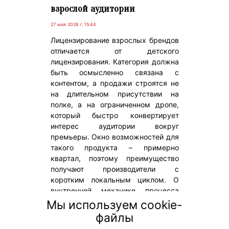
взрослой аудитории
27 мая 2026 г. 15:44
Лицензирование взрослых брендов
отличается от детского
лицензирования. Категория должна
быть осмысленно связана с
контентом, а продажи строятся не
на длительном присутствии на
полке, а на ограниченном дропе,
который быстро конвертирует
интерес аудитории вокруг
премьеры. Окно возможностей для
такого продукта – примерно
квартал, поэтому преимущество
получают производители с
коротким локальным циклом. О
внутренней механике процесса
работы со взрослыми брендами мы
Мы используем cookie-
поговорили с руководителем по
файлы
развитию контентных брендов Плюс