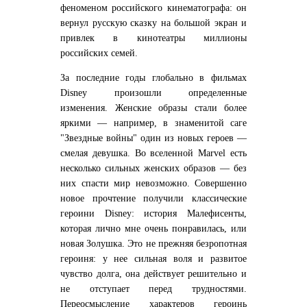
феноменом российского кинематографа: он
вернул русскую сказку на большой экран и
привлек в кинотеатры миллионы
российских семей.
За последние годы глобально в фильмах
Disney произошли определенные
изменения. Женские образы стали более
яркими — например, в знаменитой саге
"Звездные войны" один из новых героев —
смелая девушка. Во вселенной Marvel есть
несколько сильных женских образов — без
них спасти мир невозможно. Совершенно
новое прочтение получили классические
героини Disney: история Малефисенты,
которая лично мне очень понравилась, или
новая Золушка. Это не прежняя безропотная
героиня: у нее сильная воля и развитое
чувство долга, она действует решительно и
не отступает перед трудностями.
Переосмысление характеров героинь