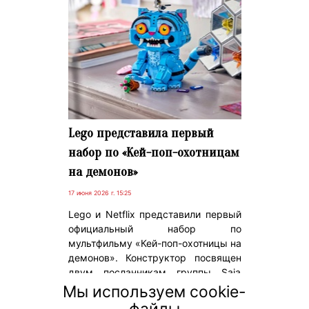
Lego представила первый
набор по «Кей-поп-охотницам
на демонов»
17 июня 2026 г. 15:25
Lego и Netflix представили первый
официальный набор по
мультфильму «Кей-поп-охотницы на
демонов». Конструктор посвящен
двум посланникам группы Saja
Boys – тигру Дерпи и птице Сусси.
Мы используем cookie-
Новинка уже доступна для