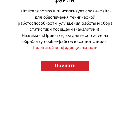
файлы
предзаказа, а в продажу поступит
1 августа.
Сайт licensingrussia.ru использует cookie-файлы
для обеспечения технической
#Коллаборации #ПродвижениеБренда
работоспособности, улучшения работы и сбора
статистики посещений (аналитики).
Нажимая «Принять», вы даете согласие на
обработку cookie-файлов в соответствии с
Политикой конфиденциальности
© "Вестник лицензионного рынка",
licensingrussia.ru, 2009-2026 12+
Принять